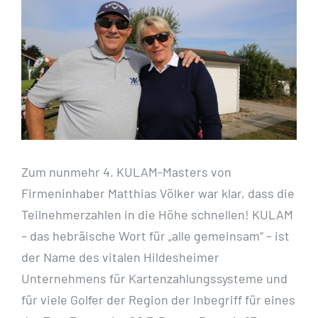
Bild
Zum nunmehr 4. KULAM-Masters von
Firmeninhaber Matthias Völker war klar, dass die
Teilnehmerzahlen in die Höhe schnellen! KULAM
– das hebräische Wort für „alle gemeinsam“ – ist
der Name des vitalen Hildesheimer
Unternehmens für Kartenzahlungssysteme und
für viele Golfer der Region der Inbegriff für eines