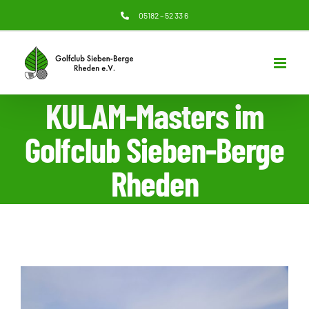
Zum
05182 – 52 33 6
Inhalt
springen
KULAM-Masters im
Golfclub Sieben-Berge
Rheden
Zeige
grösseres