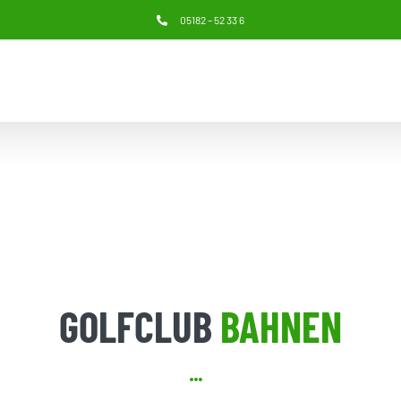
05182 – 52 33 6
GOLFCLUB
BAHNEN