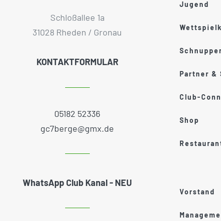
Jugend
Schloßallee 1a
Wettspiel
31028 Rheden / Gronau
Schnupper
KONTAKTFORMULAR
Partner &
Club-Conn
05182 52336
Shop
gc7berge@gmx.de
Restauran
WhatsApp Club Kanal - NEU
Vorstand
Managemen