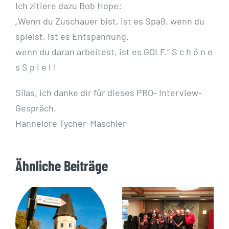
Ich zitiere dazu Bob Hope:
„Wenn du Zuschauer bist, ist es Spaß, wenn du
spielst, ist es Entspannung.
wenn du daran arbeitest, ist es GOLF.“ S c h ö n e
s S p i e l !
Silas, ich danke dir für dieses PRO- Interview-
Gespräch.
Hannelore Tycher-Maschler
Ähnliche Beiträge