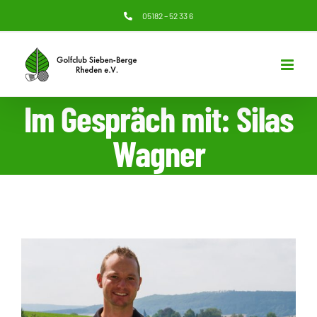
Zum
05182 – 52 33 6
Inhalt
springen
Im Gespräch mit: Silas
Wagner
Zeige
grösseres
Bild