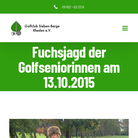
Zum
05182 – 52 33 6
Inhalt
springen
Fuchsjagd der
Golfseniorinnen am
13.10.2015
Zeige
grösseres