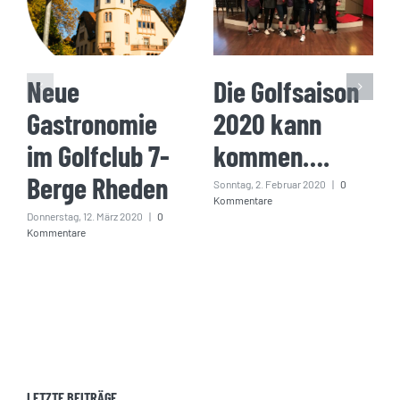
Neue
Die Golfsaison
Gastronomie
2020 kann
im Golfclub 7-
kommen….
Berge Rheden
Sonntag, 2. Februar 2020
|
0
Kommentare
Donnerstag, 12. März 2020
|
0
Kommentare
LETZTE BEITRÄGE