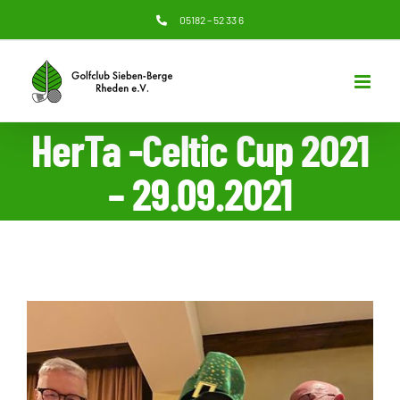
Zum
05182 – 52 33 6
Inhalt
springen
HerTa -Celtic Cup 2021
– 29.09.2021
Zeige
grösseres
Bild