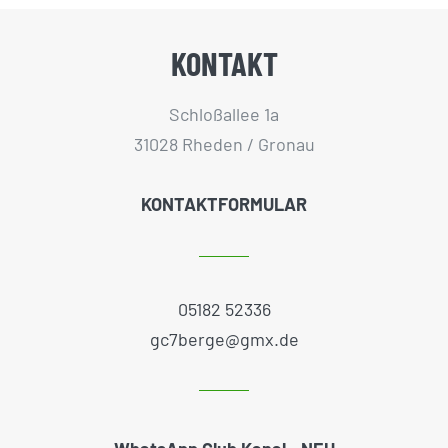
KONTAKT
Schloßallee 1a
31028 Rheden / Gronau
KONTAKTFORMULAR
05182 52336
gc7berge@gmx.de