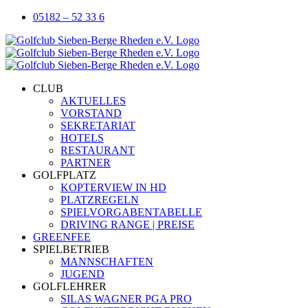
Zum
05182 – 52 33 6
Inhalt
springen
CLUB
AKTUELLES
VORSTAND
SEKRETARIAT
HOTELS
RESTAURANT
PARTNER
GOLFPLATZ
KOPTERVIEW IN HD
PLATZREGELN
SPIELVORGABENTABELLE
DRIVING RANGE | PREISE
GREENFEE
SPIELBETRIEB
MANNSCHAFTEN
JUGEND
GOLFLEHRER
SILAS WAGNER PGA PRO