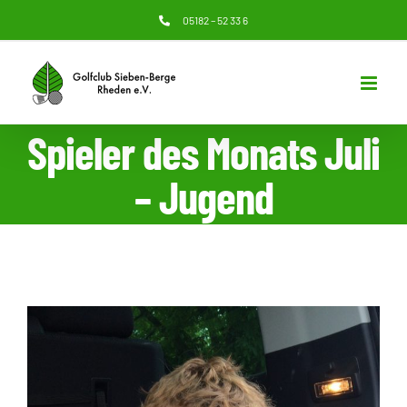
Zum
05182 – 52 33 6
Inhalt
springen
Spieler des Monats Juli
– Jugend
Zeige
grösseres
Bild