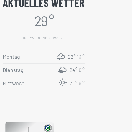
AKTUELLES WETTER
29 °
ÜBERWIEGEND BEWÖLKT
Montag
22°
13 °
Dienstag
24°
6 °
Mittwoch
30°
9 °