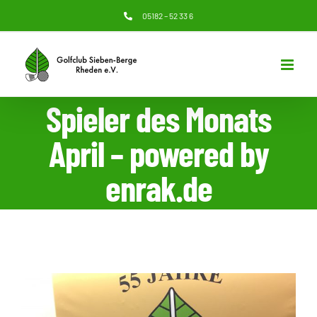
Zum
05182 – 52 33 6
Inhalt
springen
Spieler des Monats
April – powered by
enrak.de
Zeige
grösseres