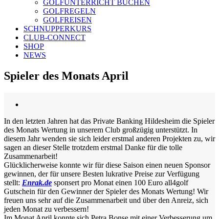
GOLFUNTERRICHT BUCHEN
GOLFREGELN
GOLFREISEN
SCHNUPPERKURS
CLUB-CONNECT
SHOP
NEWS
Spieler des Monats April
Zeige
grösseres
In den letzten Jahren hat das Private Banking Hildesheim die Spieler
Bild
des Monats Wertung in unserem Club großzügig unterstützt. In
diesem Jahr wenden sie sich leider erstmal anderen Projekten zu, wir
sagen an dieser Stelle trotzdem erstmal Danke für die tolle
Zusammenarbeit!
Glücklicherweise konnte wir für diese Saison einen neuen Sponsor
gewinnen, der für unsere Besten lukrative Preise zur Verfügung
stellt:
Enrak.de
sponsert pro Monat einen 100 Euro all4golf
Gutschein für den Gewinner der Spieler des Monats Wertung! Wir
freuen uns sehr auf die Zusammenarbeit und über den Anreiz, sich
jeden Monat zu verbessern!
Im Monat April konnte sich Petra Bonse mit einer Verbesserung um