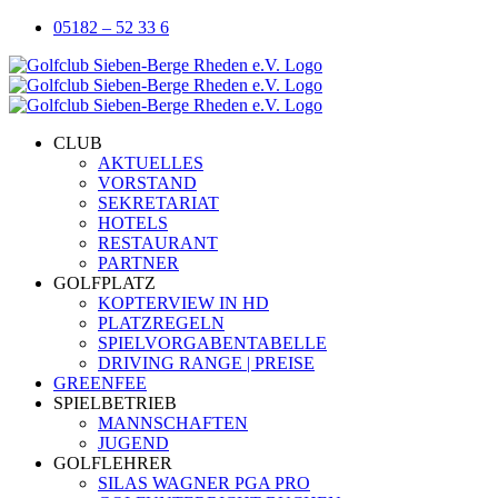
Zum
05182 – 52 33 6
Inhalt
springen
CLUB
AKTUELLES
VORSTAND
SEKRETARIAT
HOTELS
RESTAURANT
PARTNER
GOLFPLATZ
KOPTERVIEW IN HD
PLATZREGELN
SPIELVORGABENTABELLE
DRIVING RANGE | PREISE
GREENFEE
SPIELBETRIEB
MANNSCHAFTEN
JUGEND
GOLFLEHRER
SILAS WAGNER PGA PRO