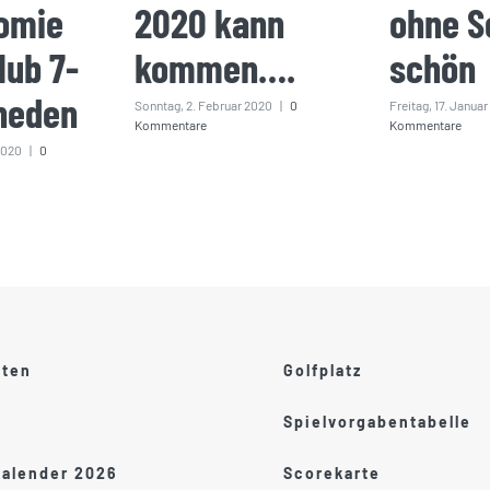
omie
2020 kann
ohne S
lub 7-
kommen….
schön
heden
Sonntag, 2. Februar 2020
|
0
Freitag, 17. Janua
Kommentare
Kommentare
2020
|
0
ften
Golfplatz
Spielvorgabentabelle
kalender 2026
Scorekarte