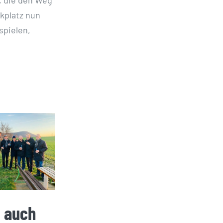
kplatz nun
spielen,
t auch
Neue
Die G