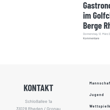
Gastron
im Golfc
Berge R
Donnerstag, 12. März 
Kommentare
Mannscha
KONTAKT
Jugend
Schloßallee 1a
Wettspiel
31028 Rheden / Gronau