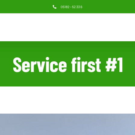
05182 – 52 33 6
Service first #1