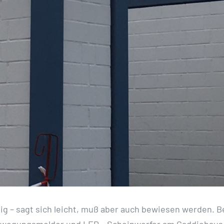
ig – sagt sich leicht, muß aber auch bewiesen werden. 
wegungsmelder und LED – Scheinwerfer am Caddiehaus,