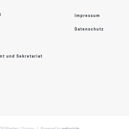
t
Impressum
Datenschutz
t und Sekretariat
1028 Rheden / Gronau | Powered by
webnstyle