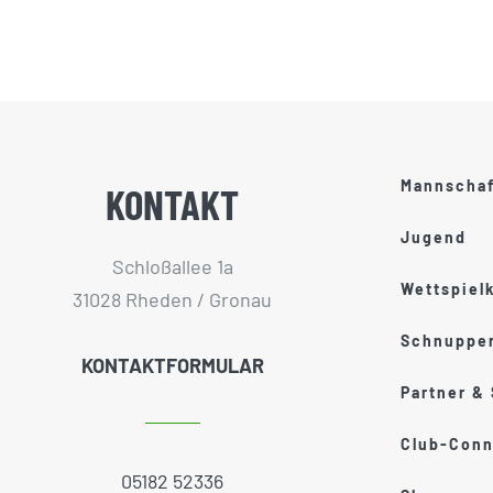
Mannscha
KONTAKT
Jugend
Schloßallee 1a
Wettspiel
31028 Rheden / Gronau
Schnupper
KONTAKTFORMULAR
Partner &
Club-Conn
05182 52336