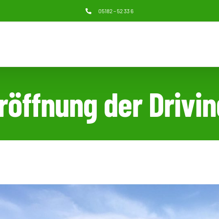
05182 – 52 33 6
röffnung der Drivi