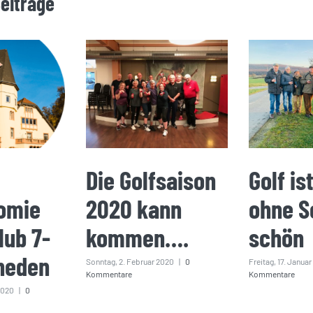
Beiträge
Die Golfsaison
Golf is
omie
2020 kann
ohne S
lub 7-
kommen….
schön
heden
Sonntag, 2. Februar 2020
|
0
Freitag, 17. Janua
Kommentare
Kommentare
2020
|
0