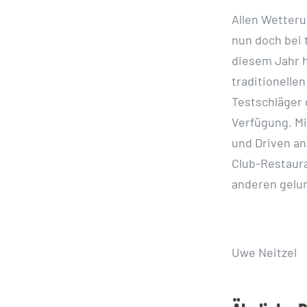
Allen Wetteru
nun doch bei
diesem Jahr h
traditionell
Testschläger
Verfügung. M
und Driven a
Club-Restaura
anderen gelun
Uwe Neitzel