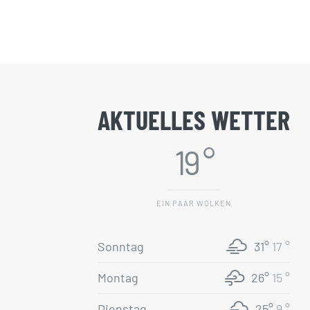
AKTUELLES WETTER
19 °
EIN PAAR WOLKEN
Sonntag
31°
17 °
Montag
26°
15 °
Dienstag
25°
9 °