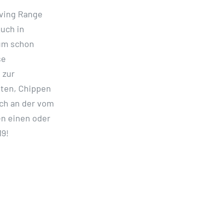
iving Range
uch in
zum schon
se
 zur
ten, Chippen
ch an der vom
en einen oder
19!