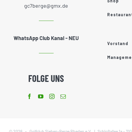
Shop
gc7berge@gmx.de
Restauran
WhatsApp Club Kanal - NEU
Vorstand
Managemen
FOLGE UNS
©
2026 - Golfclub Sieben-Berge Rheden e.V. | Schloßallee 1a - 3