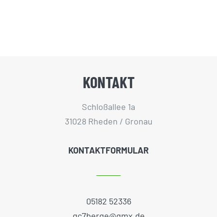
KONTAKT
Schloßallee 1a
31028 Rheden / Gronau
KONTAKTFORMULAR
05182 52336
gc7berge@gmx.de