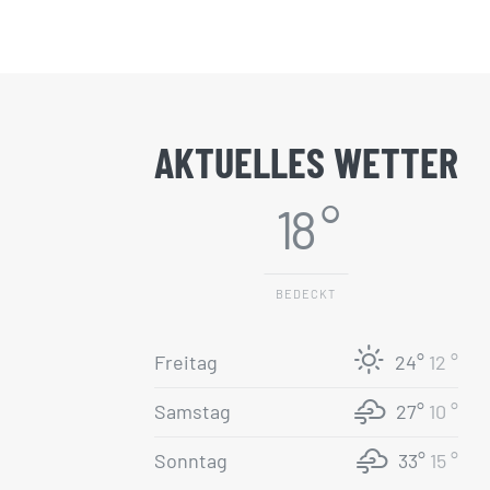
AKTUELLES WETTER
18 °
BEDECKT
Freitag
24°
12 °
Samstag
27°
10 °
Sonntag
33°
15 °