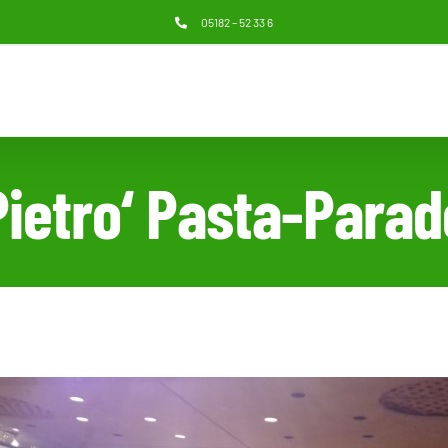
05182 – 52 33 6
Pietro‘ Pasta-Parad