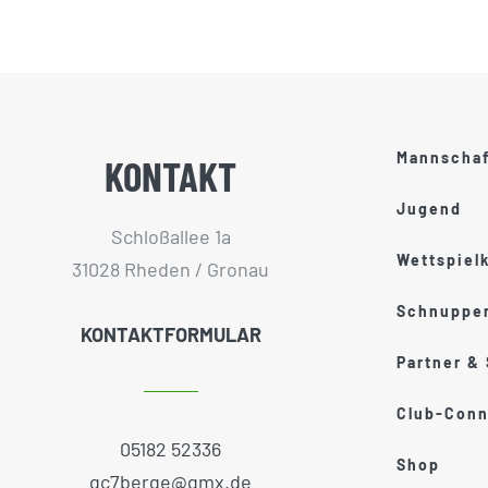
Mannscha
KONTAKT
Jugend
Schloßallee 1a
Wettspiel
31028 Rheden / Gronau
Schnupper
KONTAKTFORMULAR
Partner &
Club-Conn
05182 52336
Shop
gc7berge@gmx.de