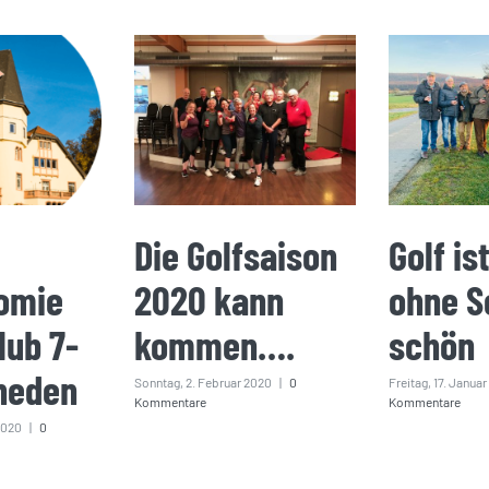
Die Golfsaison
Golf is
omie
2020 kann
ohne S
lub 7-
kommen….
schön
heden
Sonntag, 2. Februar 2020
|
0
Freitag, 17. Janua
Kommentare
Kommentare
2020
|
0