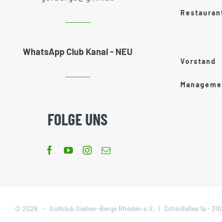
Restauran
WhatsApp Club Kanal - NEU
Vorstand
Managemen
FOLGE UNS
©
2026 - Golfclub Sieben-Berge Rheden e.V. | Schloßallee 1a - 3