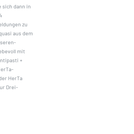
 sich dann in
4
eldungen zu
 quasi aus dem
nseren-
ebevoll mit
tipasti +
HerTa-
 der HerTa
ur Drei-