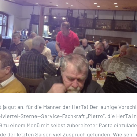
t ja gut an, für die Männer der HerTa! Der launige Vorsch
viertel-Sterne—Service-Fachkraft „Pietro“, die HerTa in
8 zu einem Menü mit selbst zubereiteter Pasta einzulade
e der letzten Saison viel Zuspruch gefunden. Wie sehr 