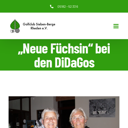
Zum
05182 – 52 33 6
Inhalt
springen
„Neue Füchsin“ bei
den DiDaGos
Zeige
grösseres
Bild