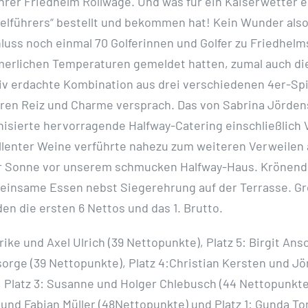
hrer Friedhelm Rollwage. Und was für ein Kaiserwetter 
ielführers“ bestellt und bekommen hat! Kein Wunder also
luss noch einmal 70 Golferinnen und Golfer zu Friedhel
erlichen Temperaturen gemeldet hatten, zumal auch di
iv erdachte Kombination aus drei verschiedenen 4er-Sp
ren Reiz und Charme versprach. Das von Sabrina Jörden
anisierte hervorragende Halfway-Catering einschließlich
llenter Weine verführte nahezu zum weiteren Verweilen 
er Sonne vor unserem schmucken Halfway-Haus. Krönend
einsame Essen nebst Siegerehrung auf der Terrasse. G
en die ersten 6 Nettos und das 1. Brutto.
lrike und Axel Ulrich (39 Nettopunkte), Platz 5: Birgit An
orge (39 Nettopunkte), Platz 4:Christian Kersten und Jör
 Platz 3: Susanne und Holger Chlebusch (44 Nettopunkte)
und Fabian Müller (48Nettopunkte) und Platz 1: Gunda T