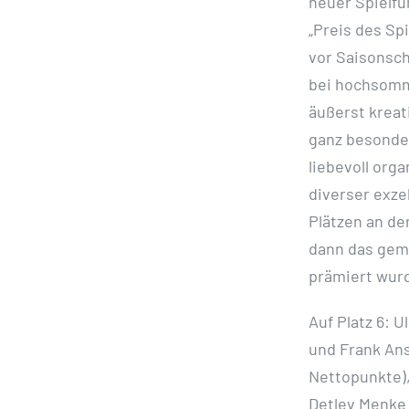
neuer Spielfü
„Preis des Sp
vor Saisonsch
bei hochsomm
äußerst kreat
ganz besonde
liebevoll org
diverser exze
Plätzen an d
dann das gem
prämiert wurd
Auf Platz 6: U
und Frank Ans
Nettopunkte),
Detlev Menke 