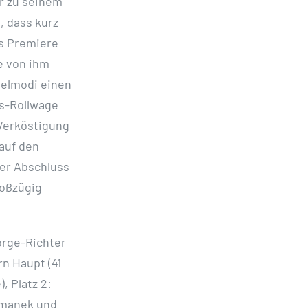
er zu seinem
, dass kurz
ms Premiere
e von ihm
ielmodi einen
s-Rollwage
 Verköstigung
auf den
er Abschluss
roßzügig
sorge-Richter
n Haupt (41
, Platz 2:
omanek und