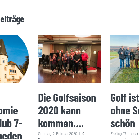
Beiträge
Die Golfsaison
Golf is
omie
2020 kann
ohne S
lub 7-
kommen….
schön
heden
Sonntag, 2. Februar 2020
|
0
Freitag, 17. Janua