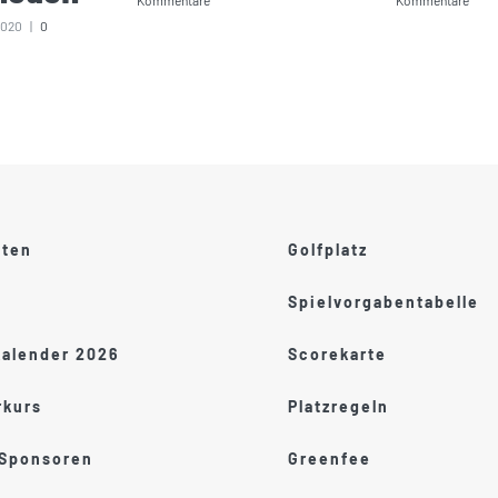
Kommentare
Kommentare
2020
|
0
ften
Golfplatz
Spielvorgabentabelle
kalender 2026
Scorekarte
kurs
Platzregeln
 Sponsoren
Greenfee