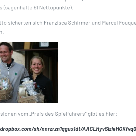
s (sagenhafte 51 Nettopunkte).
tto sicherten sich Franzisca Schirmer und Marcel Fouque
n.
sionen vom „Preis des Spielführers“ gibt es hier:
dropbox.com/sh/nnrzrzn1qgux1dt/AACLHyvSizleHGKfvq0