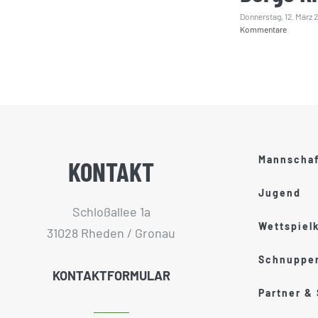
Donnerstag, 12. März 
Kommentare
Mannscha
KONTAKT
Jugend
Schloßallee 1a
Wettspiel
31028 Rheden / Gronau
Schnupper
KONTAKTFORMULAR
Partner &