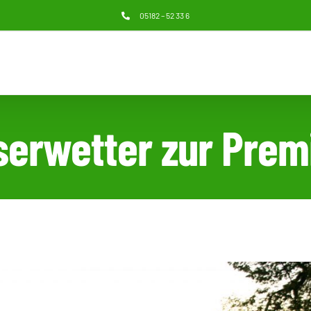
05182 – 52 33 6
serwetter zur Prem