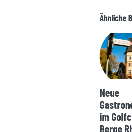
Ähnliche 
Neue
Gastron
im Golfc
Berge R