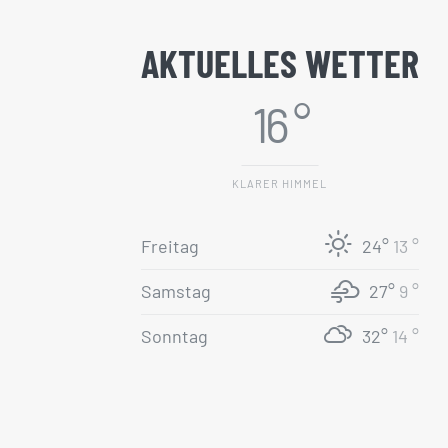
AKTUELLES WETTER
16 °
KLARER HIMMEL
Freitag
24°
13 °
Samstag
27°
9 °
Sonntag
32°
14 °