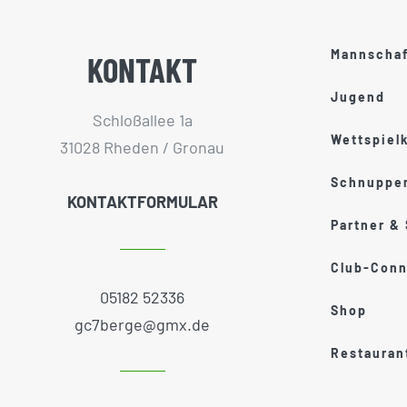
Mannscha
KONTAKT
Jugend
Schloßallee 1a
Wettspiel
31028 Rheden / Gronau
Schnupper
KONTAKTFORMULAR
Partner &
Club-Conn
05182 52336
Shop
gc7berge@gmx.de
Restauran