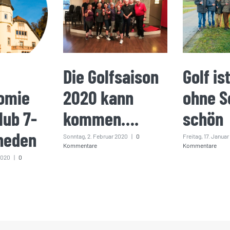
Die Golfsaison
Golf is
omie
2020 kann
ohne S
lub 7-
kommen….
schön
heden
Sonntag, 2. Februar 2020
|
0
Freitag, 17. Janua
Kommentare
Kommentare
2020
|
0