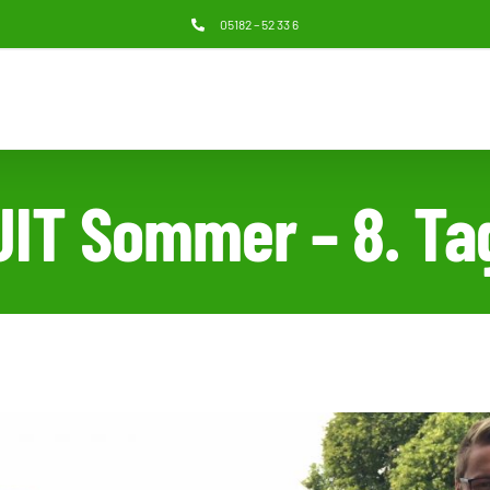
05182 – 52 33 6
JIT Sommer – 8. Ta