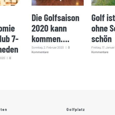
Die Golfsaison
Golf is
omie
2020 kann
ohne S
lub 7-
kommen….
schön
heden
Sonntag, 2. Februar 2020
|
0
Freitag, 17. Janua
Kommentare
Kommentare
2020
|
0
ften
Golfplatz