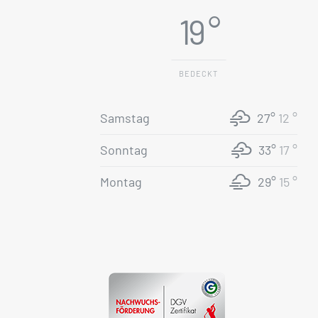
19 °
BEDECKT
Samstag
27°
12 °
Sonntag
33°
17 °
Montag
29°
15 °