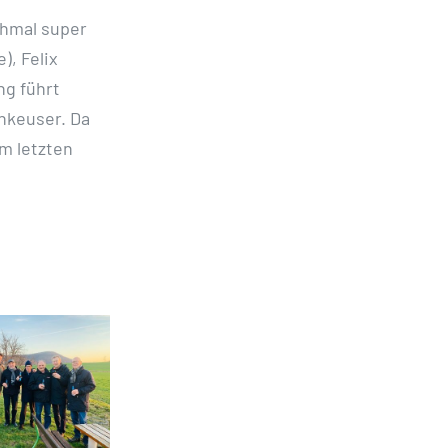
chmal super
), Felix
ng führt
nkeuser. Da
im letzten