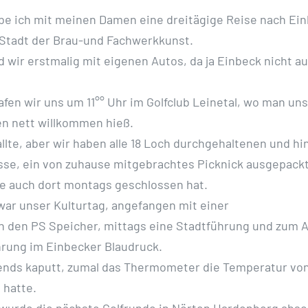
be ich mit meinen Damen eine dreitägige Reise nach Ei
 Stadt der Brau-und Fachwerkkunst.
d wir erstmalig mit eigenen Autos, da ja Einbeck nicht au
fen wir uns um 11°° Uhr im Golfclub Leinetal, wo man uns
n nett willkommen hieß.
llte, aber wir haben alle 18 Loch durchgehaltenen und hi
sse, ein von zuhause mitgebrachtes Picknick ausgepackt
e auch dort montags geschlossen hat.
ar unser Kulturtag, angefangen mit einer
h den PS Speicher, mittags eine Stadtführung und zum 
rung im Einbecker Blaudruck.
ends kaputt, zumal das Thermometer die Temperatur von
 hatte.
urde die nächste Golfrunde in Nörten Hardenberg absol