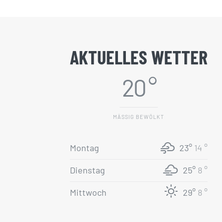
AKTUELLES WETTER
20 °
MÄSSIG BEWÖLKT
Montag
23°
14 °
Dienstag
25°
8 °
Mittwoch
29°
8 °