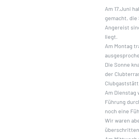
Am 17.Juni ha
gemacht, die
Angereist sin
liegt.
Am Montag tra
ausgesproche
Die Sonne kna
der Clubterra
Clubgaststätt
Am Dienstag w
Führung durc
noch eine Füh
Wir waren ab
überschritten
Am Mittwoch w