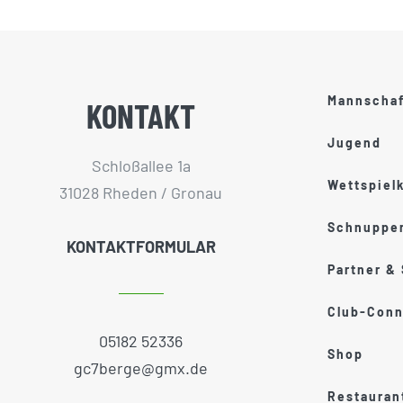
Mannscha
KONTAKT
Jugend
Schloßallee 1a
Wettspiel
31028 Rheden / Gronau
Schnupper
KONTAKTFORMULAR
Partner &
Club-Conn
05182 52336
Shop
gc7berge@gmx.de
Restauran