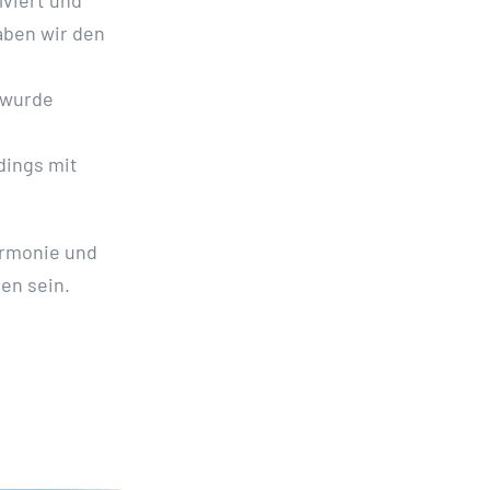
aben wir den
 wurde
rdings mit
armonie und
en sein.