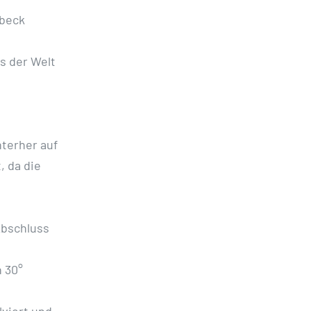
nbeck
s der Welt
nterher auf
, da die
Abschluss
 30°
viert und