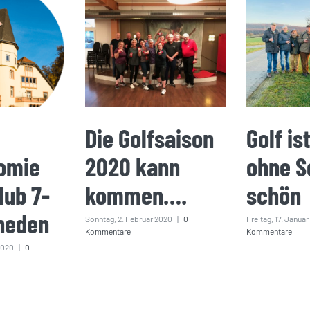
Die Golfsaison
Golf is
omie
2020 kann
ohne S
lub 7-
kommen….
schön
heden
Sonntag, 2. Februar 2020
|
0
Freitag, 17. Janua
Kommentare
Kommentare
2020
|
0