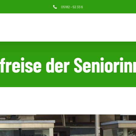
05182 – 52 33 6
freise der Seniori