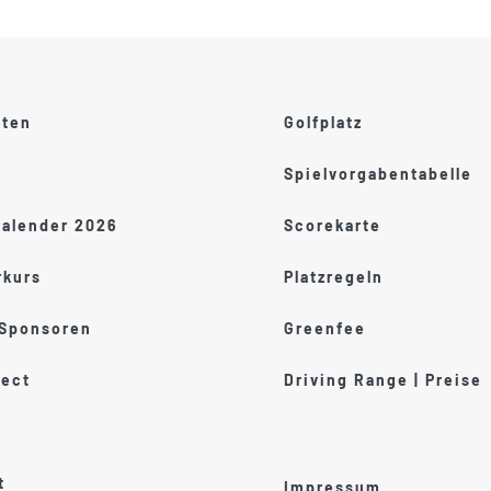
ften
Golfplatz
Spielvorgabentabelle
kalender 2026
Scorekarte
kurs
Platzregeln
 Sponsoren
Greenfee
ect
Driving Range | Preise
t
Impressum