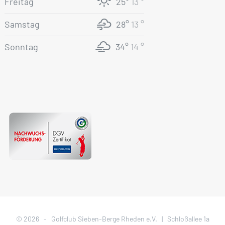
Freitag
25°
13 °
Samstag
28°
13 °
Sonntag
34°
14 °
©
2026 - Golfclub Sieben-Berge Rheden e.V. | Schloßallee 1a