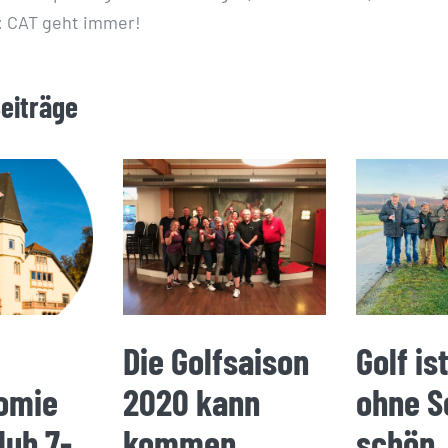
: CAT geht immer!
Beiträge
Die Golfsaison
Golf is
omie
2020 kann
ohne S
lub 7-
kommen….
schön