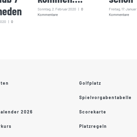
heden
Sonntag, 2. Februar 2020
|
0
Freitag, 17. Janua
Kommentare
Kommentare
2020
|
0
ften
Golfplatz
Spielvorgabentabelle
kalender 2026
Scorekarte
kurs
Platzregeln