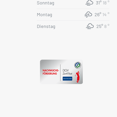
Sonntag
31°
18 °
Montag
26°
14 °
Dienstag
25°
8 °