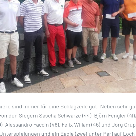
niere sind immer für eine Schlagzeile gut: Neben sehr g
on den Siegern Sascha Schwarze (44), Björn Fengler (41)
, Alessandro Faccin (46), Felix Willam (46) und Jörg Grup
Unterspielungen und ein Eagle (zwei unter Par) auf Loch 