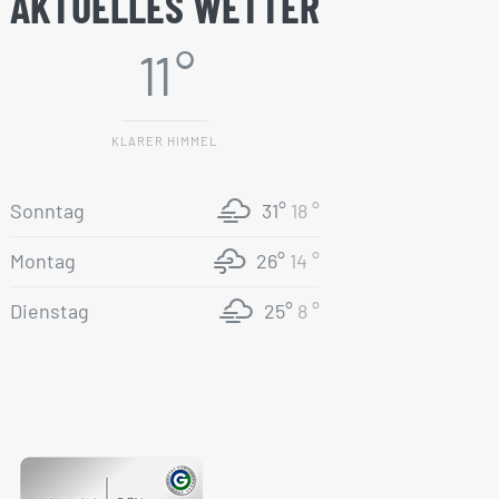
AKTUELLES WETTER
11 °
KLARER HIMMEL
Sonntag
31°
18 °
Montag
26°
14 °
Dienstag
25°
8 °