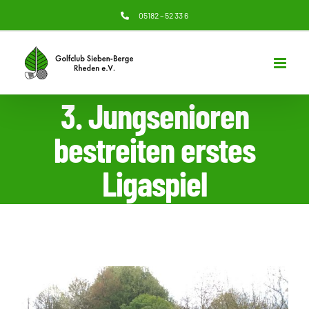
Zum
05182 – 52 33 6
Inhalt
springen
3. Jungsenioren
bestreiten erstes
Ligaspiel
Zeige
grösseres