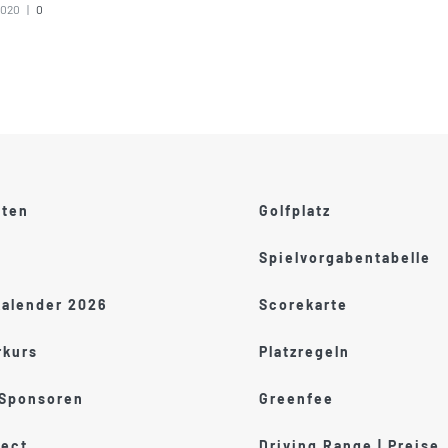
2020
|
0
ften
Golfplatz
Spielvorgabentabelle
kalender 2026
Scorekarte
kurs
Platzregeln
 Sponsoren
Greenfee
ect
Driving Range | Preise