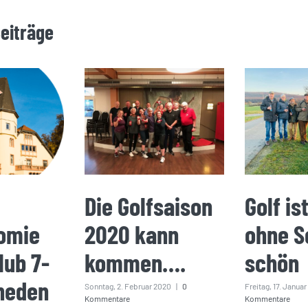
Beiträge
Die Golfsaison
Golf is
omie
2020 kann
ohne S
lub 7-
kommen….
schön
heden
Sonntag, 2. Februar 2020
|
0
Freitag, 17. Janua
Kommentare
Kommentare