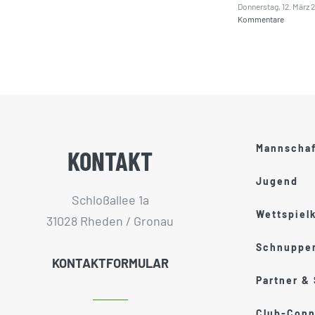
Donnerstag, 12. März 
Kommentare
Mannscha
KONTAKT
Jugend
Schloßallee 1a
Wettspiel
31028 Rheden / Gronau
Schnupper
KONTAKTFORMULAR
Partner &
Club-Conn