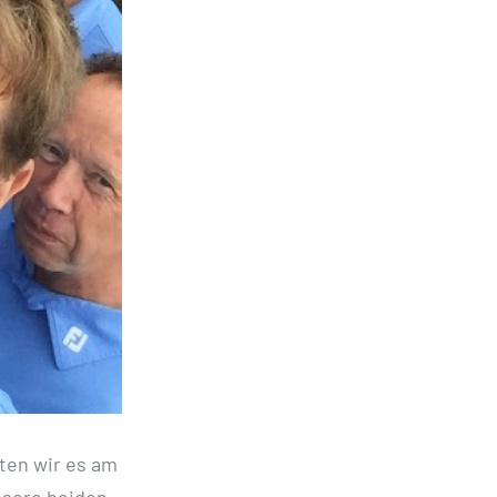
tten wir es am
nsere beiden