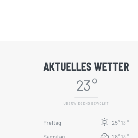
Donnerstag, 12. März 2020
|
0
Kommentare
AKTUELLES WETTER
23 °
ÜBERWIEGEND BEWÖLKT
Freitag
25°
13 °
Samstag
28°
13 °