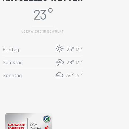
23 °
ÜBERWIEGEND BEWÖLKT
Freitag
25°
13 °
Samstag
28°
13 °
Sonntag
34°
14 °