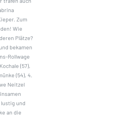
r trafen auch
abrina
Kieper. Zum
nden! Wie
deren Plätze?
n und bekamen
ens-Rollwage
Kochale (57),
ünke (54), 4.
Uwe Neitzel
einsamen
 lustig und
ke an die