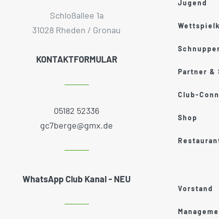
Jugend
Schloßallee 1a
Wettspiel
31028 Rheden / Gronau
Schnupper
KONTAKTFORMULAR
Partner &
Club-Conn
05182 52336
Shop
gc7berge@gmx.de
Restauran
WhatsApp Club Kanal - NEU
Vorstand
Managemen