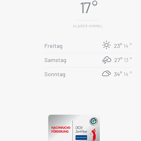
17 °
KLARER HIMMEL
Freitag
23°
14 °
Samstag
27°
13 °
Sonntag
34°
14 °