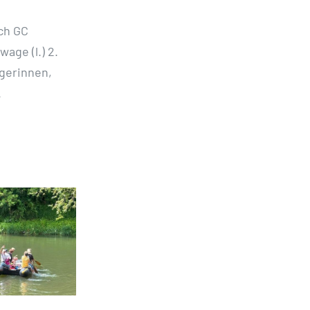
ch GC
age (l.) 2.
egerinnen,
.