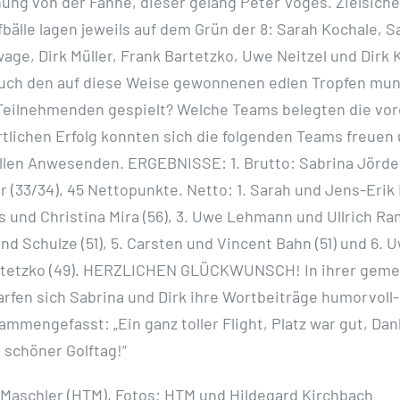
ung von der Fahne, dieser gelang Peter Voges. Zielsiche
fbälle lagen jeweils auf dem Grün der 8: Sarah Kochale, S
age, Dirk Müller, Frank Bartetzko, Uwe Neitzel und Dirk 
euch den auf diese Weise gewonnenen edlen Tropfen mu
Teilnehmenden gespielt? Welche Teams belegten die vor
tlichen Erfolg konnten sich die folgenden Teams freue
allen Anwesenden. ERGEBNISSE: 1. Brutto: Sabrina Jörd
r (33/34), 45 Nettopunkte. Netto: 1. Sarah und Jens-Erik 
s und Christina Mira (56), 3. Uwe Lehmann und Ullrich Ram
nd Schulze (51), 5. Carsten und Vincent Bahn (51) und 6. 
rtetzko (49). HERZLICHEN GLÜCKWUNSCH! In ihrer gem
rfen sich Sabrina und Dirk ihre Wortbeiträge humorvoll-
ammengefasst: „Ein ganz toller Flight, Platz war gut, Dan
 schöner Golftag!“
Maschler (HTM), Fotos: HTM und Hildegard Kirchbach