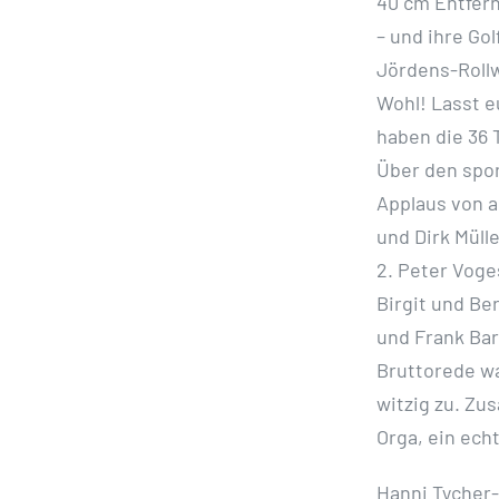
40 cm Entfern
– und ihre Gol
Jördens-Rollw
Wohl! Lasst 
haben die 36 
Über den spor
Applaus von 
und Dirk Mülle
2. Peter Voge
Birgit und Ber
und Frank Ba
Bruttorede wa
witzig zu. Zus
Orga, ein echt
Hanni Tycher-