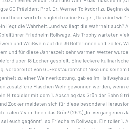
 2023 hieß es wieder: Golf und Wein – das muss sein! „Un
agte GC Präsident Prof. Dr. Werner Tolksdorf zu Beginn d
und beantwortete sogleich seine Frage: „Das sind wir!“ –
in liegt die Wahrheit…und wo liegt die Wahrheit auch? Au
Spielführer Friedhelm Rollwage. Als Trophy warteten viel
wein und Weißwein auf die 36 Golferinnen und Golfer, W
hem und für diese Jahreszeit sehr warmen Wetter wurde 
leford über 18 Löcher gespielt. Eine leckere kulinarische
g, vorbereitet von GC-Restaurantchef Niko und seinem 
genheit zu einer Weinverkostung, gab es im Halfwayhaus.
ten zusätzliche Flaschen Wein gewonnen werden, wenn e
ein Mitspieler mit dem 1. Abschlag das Grün der Bahn 8 tri
nd Zocker meldeten sich für diese besondere Herausfor
ch trafen 7 von ihnen das Grün! (25%) „Im vergangenen Ja
 sei euch gegönnt“, so Friedhelm Rollwage. Ein toller 1. 