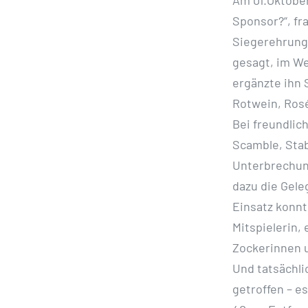
Am 01.Oktober
Sponsor?“, fr
Siegerehrung 
gesagt, im We
ergänzte ihn 
Rotwein, Rosé
Bei freundlic
Scamble, Stab
Unterbrechun
dazu die Gele
Einsatz konn
Mitspielerin, 
Zockerinnen u
Und tatsächli
getroffen – es