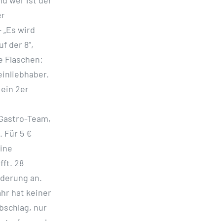
d wer ist der
er
 „Es wird
f der 8“,
e Flaschen:
einliebhaber.
ein 2er
Gastro-Team,
 Für 5 €
ine
fft. 28
derung an.
hr hat keiner
Abschlag, nur