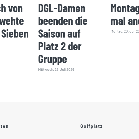
ch von
DGL-Damen
Montag
 wehte
beenden die
mal an
 Sieben
Saison auf
Montag, 20. Juli 2
Platz 2 der
Gruppe
Mittwoch, 22. Juli 2026
ften
Golfplatz