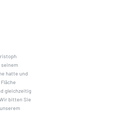
hristoph
d seinem
he hatte und
 Fläche
d gleichzeitig
Wir bitten Sie
d unserem