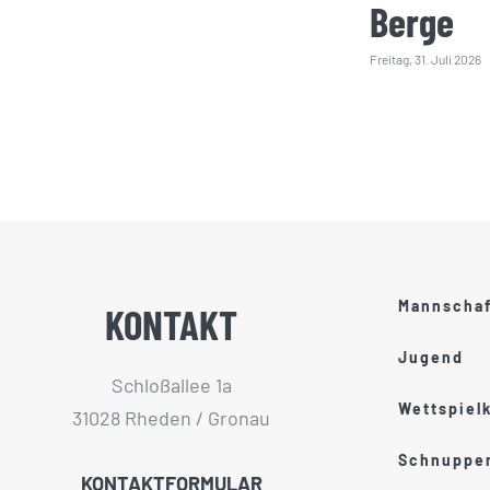
Berge
Freitag, 31. Juli 2026
Mannscha
KONTAKT
Jugend
Schloßallee 1a
Wettspiel
31028 Rheden / Gronau
Schnupper
KONTAKTFORMULAR