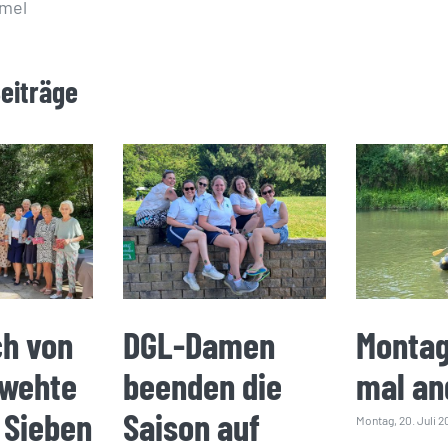
ümel
Beiträge
ch von
DGL-Damen
Montag
 wehte
beenden die
mal an
 Sieben
Saison auf
Montag, 20. Juli 2