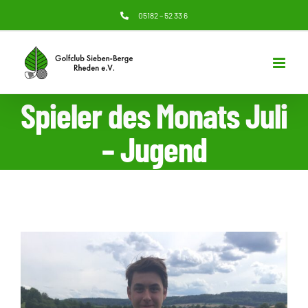
Zum
05182 – 52 33 6
Inhalt
springen
Spieler des Monats Juli
– Jugend
Zeige
grösseres
Bild