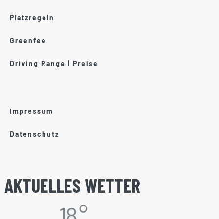
Platzregeln
Greenfee
Driving Range | Preise
Impressum
Datenschutz
AKTUELLES WETTER
18 °