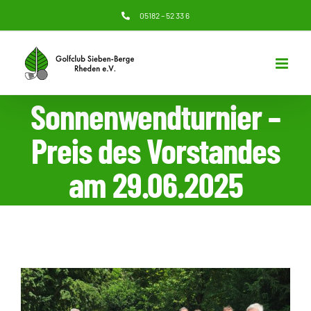
Zum
05182 – 52 33 6
Inhalt
springen
Sonnenwendturnier –
Preis des Vorstandes
am 29.06.2025
Zeige
grösseres