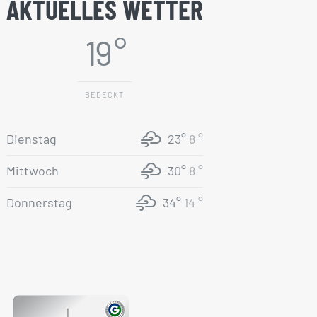
AKTUELLES WETTER
19 °
BEDECKT
Dienstag
23°
8 °
Mittwoch
30°
8 °
Donnerstag
34°
14 °