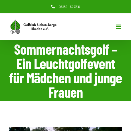
Zum
05182 – 52 33 6
Inhalt
springen
Sommernachtsgolf –
Ein Leuchtgolfevent
für Mädchen und junge
Frauen