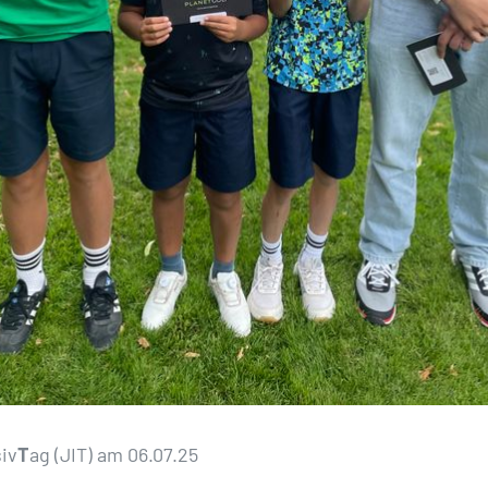
iv
T
ag (JIT) am 06.07.25