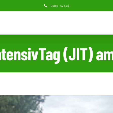
05182 – 52 33 6
tensivTag (JIT) am