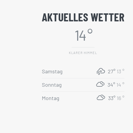
AKTUELLES WETTER
14 °
KLARER HIMMEL
Samstag
27°
13 °
Sonntag
34°
14 °
Montag
33°
16 °