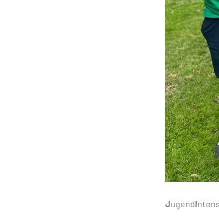
J
ugend
I
ntens