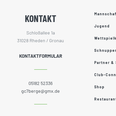
Mannscha
KONTAKT
Jugend
Schloßallee 1a
Wettspiel
31028 Rheden / Gronau
Schnupper
KONTAKTFORMULAR
Partner &
Club-Conn
05182 52336
Shop
gc7berge@gmx.de
Restauran