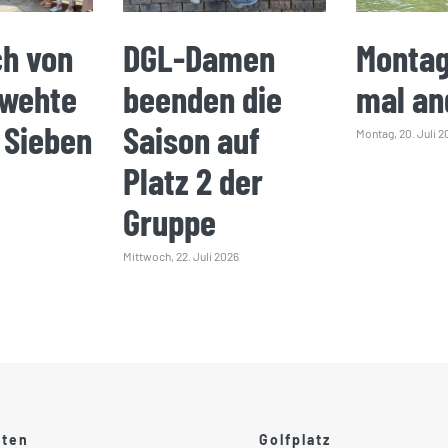
ch von
DGL-Damen
Montag
 wehte
beenden die
mal an
 Sieben
Saison auf
Montag, 20. Juli 2
Platz 2 der
Gruppe
Mittwoch, 22. Juli 2026
ften
Golfplatz