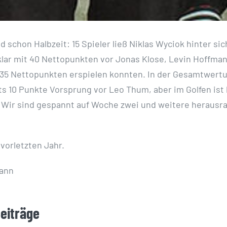
nd schon Halbzeit: 15 Spieler ließ Niklas Wyciok hinter s
klar mit 40 Nettopunkten vor Jonas Klose, Levin Hoffma
e 35 Nettopunkten erspielen konnten. In der Gesamtwertu
ts 10 Punkte Vorsprung vor Leo Thum, aber im Golfen ist
. Wir sind gespannt auf Woche zwei und weitere heraus
vorletzten Jahr.
ann
Beiträge