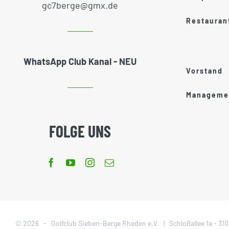
gc7berge@gmx.de
Restauran
WhatsApp Club Kanal - NEU
Vorstand
Managemen
FOLGE UNS
©
2026 - Golfclub Sieben-Berge Rheden e.V. | Schloßallee 1a - 3