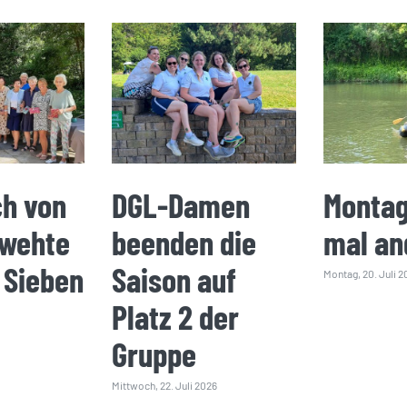
ch von
DGL-Damen
Montag
 wehte
beenden die
mal an
 Sieben
Saison auf
Montag, 20. Juli 2
Platz 2 der
Gruppe
Mittwoch, 22. Juli 2026