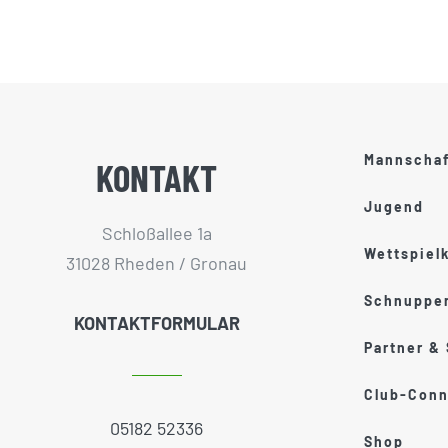
Mannscha
KONTAKT
Jugend
Schloßallee 1a
Wettspiel
31028 Rheden / Gronau
Schnupper
KONTAKTFORMULAR
Partner &
Club-Conn
05182 52336
Shop