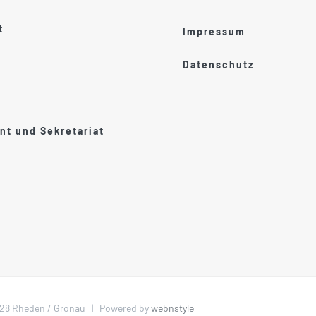
t
Impressum
Datenschutz
t und Sekretariat
1028 Rheden / Gronau | Powered by
webnstyle