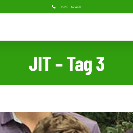
05182 – 52 33 6
JIT – Tag 3