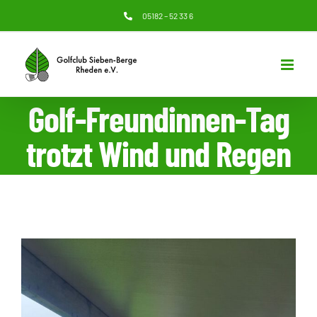
Zum
05182 – 52 33 6
Inhalt
springen
Golf-Freundinnen-Tag
trotzt Wind und Regen
Zeige
grösseres
Bild