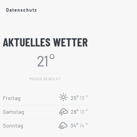
Datenschutz
AKTUELLES WETTER
21 °
MÄSSIG BEWÖLKT
Freitag
25°
13 °
Samstag
28°
13 °
Sonntag
34°
14 °