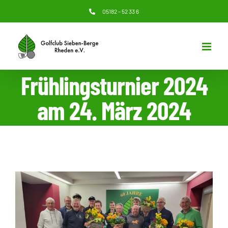
Zum
05182 – 52 33 6
Inhalt
springen
Frühlingsturnier 2024
am 24. März 2024
Zeige
grösseres
Bild