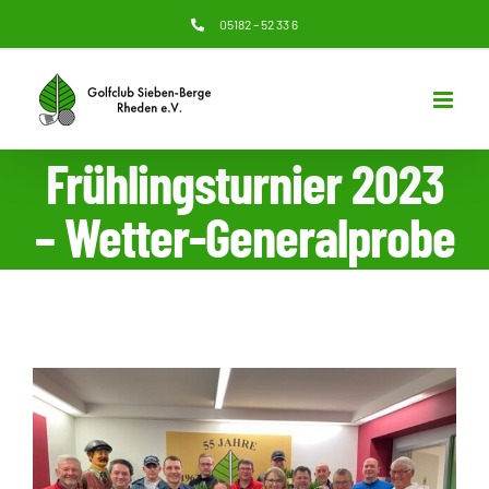
Zum
05182 – 52 33 6
Inhalt
springen
Frühlingsturnier 2023
– Wetter-Generalprobe
Zeige
grösseres
Bild