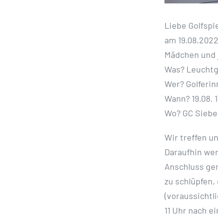
Liebe Golfspi
am 19.08.2022
Mädchen und
Was?
Leuchtg
Wer?
Golferin
Wann?
19.08. 
Wo?
GC Siebe
Wir treffen u
Daraufhin we
Anschluss ge
zu schlüpfen,
(voraussichtl
11
Uhr nach e