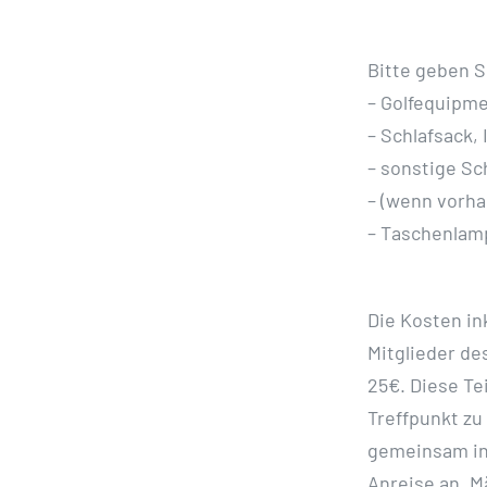
Bitte geben S
–
Golfequipme
–
Schlafsack,
–
sonstige Sc
–
(wenn vorha
–
Taschenla
Die Kosten in
Mitglieder de
25€. Diese Te
Treffpunkt zu
gemeinsam i
Anreise an.
M