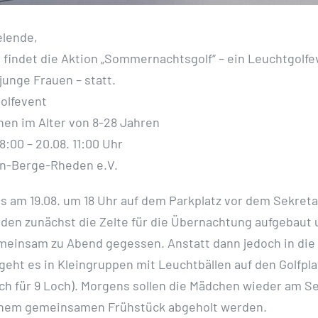
elende,
 findet die Aktion „Sommernachtsgolf“ – ein Leuchtgolfe
 junge
Frauen – statt.
olfevent
nen im Alter von 8-28 Jahren
18:00 – 20.08. 11:00 Uhr
n-Berge-Rheden e.V.
ns am 19.08. um 18 Uhr auf dem Parkplatz vor dem Sekreta
rden
zunächst die Zelte für die Übernachtung aufgebaut 
meinsam zu Abend gegessen.
Anstatt dann jedoch in die
 geht es in Kleingruppen mit Leuchtbällen auf
den Golfpla
ich für 9 Loch). Morgens sollen die Mädchen wieder am S
inem gemeinsamen Frühstück abgeholt werden.