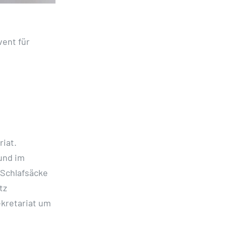
vent für
riat.
und im
 Schlafsäcke
tz
ekretariat um