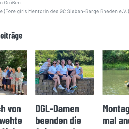
en Grüßen
 (Fore girls Mentorin des GC Sieben-Berge Rheden e.V.)
Beiträge
ch von
DGL-Damen
Montag
 wehte
beenden die
mal an