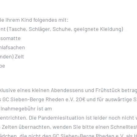
ie Ihrem Kind folgendes mit:
nt (Tasche, Schläger, Schuhe, geeignete Kleidung)
 Isomatte
hlafsachen
nden) Zelt
mpe
klusive eines kleinen Abendessens und Frühstück betrag
s GC
Sieben-Berge Rheden e.V. 20€ und für auswärtige S
ilnahmegebühr ist am
 entrichten. Die Pandemiesituation ist leider noch nicht 
n
Zelten übernachten, wenden Sie bitte einen Schnelltest
ädchen, die nicht den GC Sieben-Berge Rheden e.V. als 