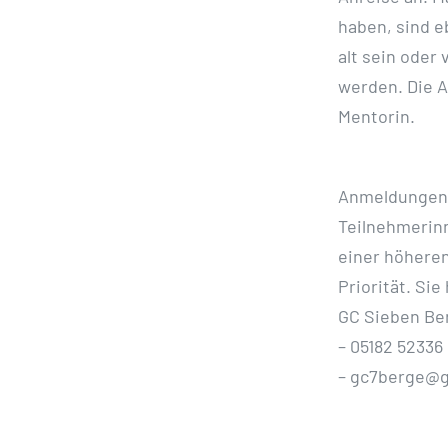
haben, sind e
alt sein oder 
werden. Die A
Mentorin.
Anmeldungen s
Teilnehmerin
einer höhere
Priorität.
Sie 
GC Sieben Be
–
05182 52336
–
gc7berge@