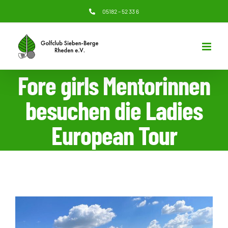
Zum
05182 – 52 33 6
Inhalt
springen
Fore girls Mentorinnen
besuchen die Ladies
European Tour
Zeige
grösseres