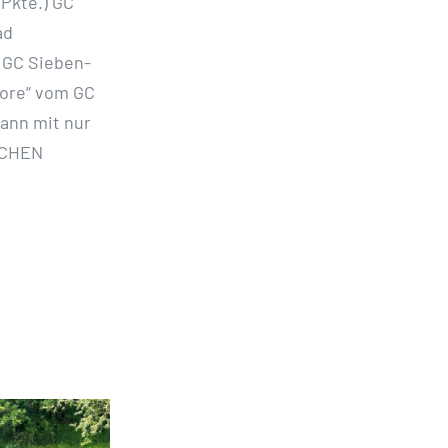
 Pkte.) GC
ad
) GC Sieben-
dore“ vom GC
wann mit nur
ICHEN