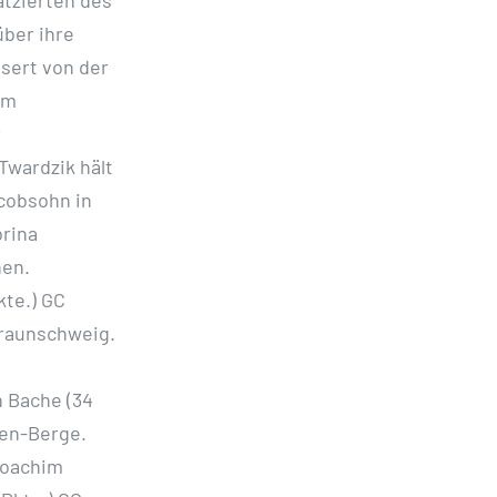
über ihre
sert von der
om
r
Twardzik hält
cobsohn in
rina
hen.
kte.) GC
Braunschweig.
n Bache (34
ben-Berge.
 Joachim