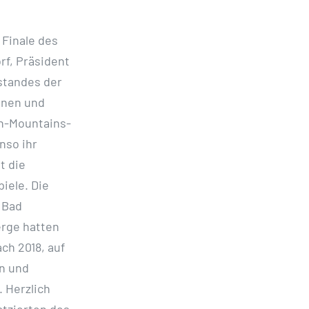
 Finale des
rf, Präsident
standes der
nnen und
en-Mountains-
nso ihr
t die
iele. Die
 Bad
rge hatten
nach
2018, auf
n und
 Herzlich
atzierten des