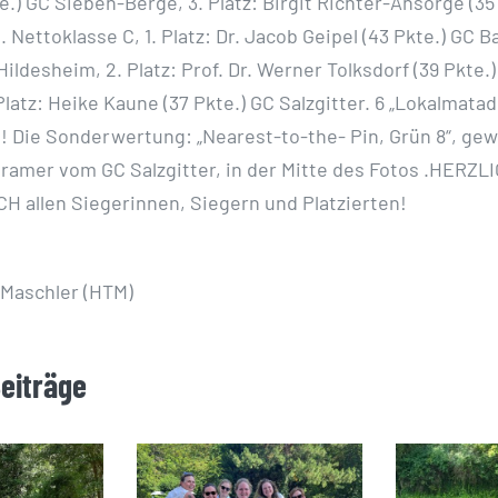
te.) GC
Sieben-Berge, 3. Platz: Birgit Richter-Ansorge (35
. Nettoklasse C,
1. Platz: Dr. Jacob Geipel (43 Pkte.) GC B
ildesheim, 2. Platz: Prof. Dr.
Werner Tolksdorf (39 Pkte.
Platz: Heike Kaune (37 Pkte.) GC
Salzgitter. 6 „Lokalmata
! Die Sonderwertung: „Nearest-to-the-
Pin, Grün 8“, ge
ramer vom GC Salzgitter, in der Mitte des
Fotos .
HERZL
allen Siegerinnen, Siegern und Platzierten!
-Maschler (HTM)
Beiträge