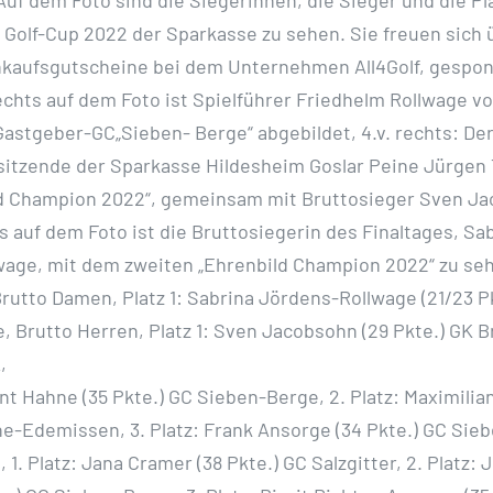
Golf-Cup 2022 der Sparkasse zu sehen. Sie freuen sich 
nkaufsgutscheine bei dem Unternehmen All4Golf, gespon
echts
auf dem Foto ist Spielführer Friedhelm Rollwage v
 Gastgeber-GC„Sieben-
Berge“ abgebildet, 4.v. rechts: De
sitzende der Sparkasse Hildesheim Goslar
Peine Jürgen 
ld Champion 2022“, gemeinsam mit Bruttosieger
Sven Ja
ks auf dem Foto ist die Bruttosiegerin des Finaltages,
Sab
age, mit dem zweiten „Ehrenbild Champion 2022“ zu se
rutto Damen, Platz 1: Sabrina Jördens-Rollwage (21/23 P
, Brutto Herren, Platz 1: Sven Jacobsohn (29 Pkte.) GK 
,
ent Hahne (35 Pkte.) GC Sieben-Berge, 2. Platz: Maximilia
e-Edemissen, 3. Platz: Frank Ansorge (34 Pkte.) GC Sie
B,
1. Platz: Jana Cramer (38 Pkte.) GC Salzgitter, 2. Platz: