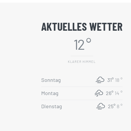
AKTUELLES WETTER
12 °
KLARER HIMMEL
Sonntag
31°
18 °
Montag
26°
14 °
Dienstag
25°
8 °