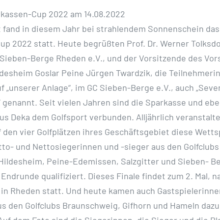
rkassen-Cup 2022 am 14.08.2022
 fand in diesem Jahr bei strahlendem Sonnenschein das
p 2022 statt. Heute begrüßten Prof. Dr. Werner Tolksdo
 Sieben-Berge Rheden e.V., und der Vorsitzende des Vor
ldesheim Goslar Peine Jürgen Twardzik, die Teilnehmeri
f „unserer
Anlage“, im GC Sieben-Berge e.V., auch „Sev
 genannt. Seit
vielen Jahren sind die Sparkasse und ebe
us Deka dem Golfsport
verbunden. Alljährlich veranstalte
 den vier Golfplätzen ihres
Geschäftsgebiet diese Wettsp
tto- und Nettosiegerinnen und -sieger
aus den Golfclubs
Hildesheim, Peine-Edemissen, Salzgitter und Sieben-
Be
 Endrunde qualifiziert. Dieses Finale findet zum 2. Mal, 
 in Rheden statt. Und heute kamen auch Gastspielerinne
us den Golfclubs Braunschweig, Gifhorn und Hameln dazu.
uf dem Foto sind die Siegerinnen, die Sieger und die Pl