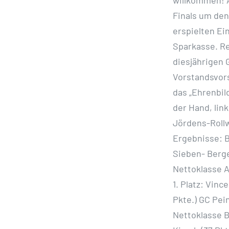
Finals
um den 
erspielten
Ei
Sparkasse. R
diesjährigen
Vorstandsvor
das „Ehrenbi
der Hand, lin
Jördens-Rollw
Ergebnisse: B
Sieben-
Berge
Nettoklasse A
1. Platz: Vinc
Pkte.)
GC Pein
Nettoklasse 