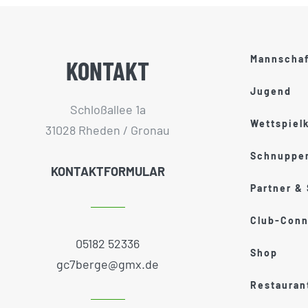
Mannscha
KONTAKT
Jugend
Schloßallee 1a
Wettspiel
31028 Rheden / Gronau
Schnupper
KONTAKTFORMULAR
Partner &
Club-Conn
05182 52336
Shop
gc7berge@gmx.de
Restauran