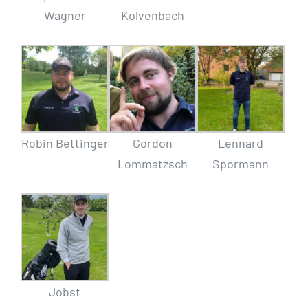
Wagner
Kolvenbach
Robin Bettinger
Gordon
Lennard
Lommatzsch
Spormann
Jobst