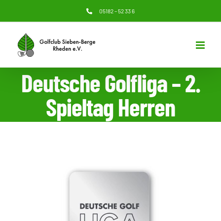
Zum
05182 – 52 33 6
Inhalt
springen
Deutsche Golfliga – 2.
Spieltag Herren
Zeige
grösseres
Bild