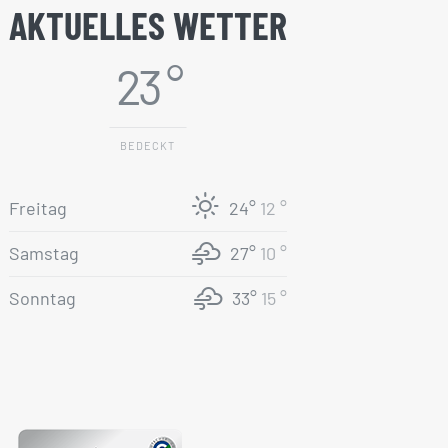
AKTUELLES WETTER
23 °
BEDECKT
Freitag
24°
12 °
Samstag
27°
10 °
Sonntag
33°
15 °