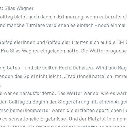
s: Silas Wagner
olftag bleibt auch dann in Erinnerung, wenn er bereits ei
Und manche Turniere verdienen es einfach – noch einmal
Golfspielerinnen und Golfspieler freuten sich auf die 18
 Pro Silas Wagner eingeladen hatte. Die Wetterprognos
nig Gutes – und sie sollten Recht behalten. Wind und R
nden das Spiel nicht leicht. „Traditionell hatte ich imme
s
e war es herausfordernd. Das Wetter war so, wie es war!“
 den Golftag zu Beginn der Siegerehrung mit einem Aug
so bemerkenswerter waren die erzielten sportlichen L
 es sensationelle Ergebnisse! Und der Platz ist in einem
n Zustand, die Grüns sind mega“, ergänzte er, bevor er 