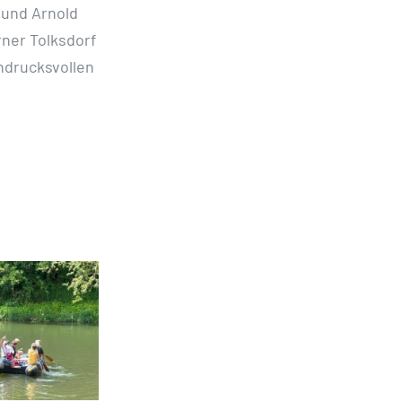
) und Arnold
rner Tolksdorf
indrucksvollen