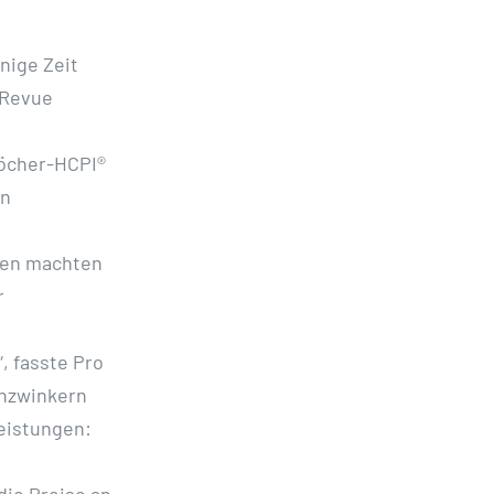
nige Zeit
 Revue
-Löcher-HCPI®
en
egen machten
r
, fasste Pro
enzwinkern
eistungen:
die Preise an