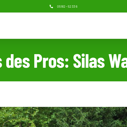
05182 – 52 33 6
s des Pros: Silas W