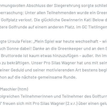
mmungsvollen Abschluss der Siegerehrung sorgte schlie
berraschung: Unter allen Teilnehmenden wurde ein Green
Golfplatz verlost. Die glückliche Gewinnerin Kati Below d
tere Golfrunde auf einem anderen Platz, im GC Tietlingen,
gte Ursula Feise: „Mein Spiel war heute wechselhaft – wi
uch Sonne dabei! Danke an die Greenkeeper und an den 
Bruttorede ist kaum etwas hinzuzufügen – außer, ihn im
 zu bekräftigen. Unser Pro Silas Wagner hat uns mit sei
iner Geduld und seiner motivierenden Art bestens begle
chon auf die nächste gemeinsame Runde.
Maschler (htm)
folgreichen Teilnehmerinnen und Teilnehmer des Golfturn
“ freuen sich mit Pro Silas Wagner (2.v.r.) über einen ge