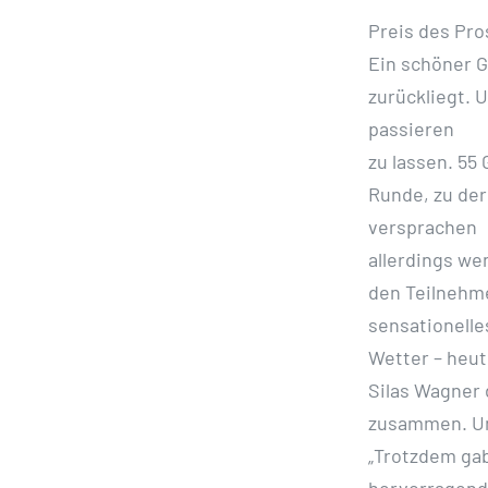
Preis des Pro
Ein schöner G
zurückliegt. 
passieren
zu lassen. 55 
Runde, zu der
versprachen
allerdings we
den Teilnehme
sensationelle
Wetter – heut
Silas Wagner
zusammen. Um
„Trotzdem gab
hervorragende