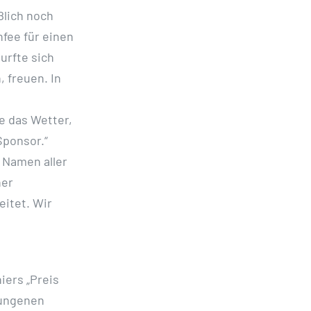
ßlich noch
fee für einen
urfte sich
 freuen. In
e das Wetter,
Sponsor.“
 Namen aller
ner
itet. Wir
iers „Preis
lungenen