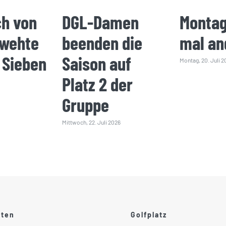
ch von
DGL-Damen
Montag
 wehte
beenden die
mal an
 Sieben
Saison auf
Montag, 20. Juli 2
Platz 2 der
Gruppe
Mittwoch, 22. Juli 2026
ften
Golfplatz