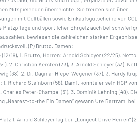
chen Mitspielenden überreichte. Sie freuten sich über
kungen mit Golfbällen sowie Einkaufsgutscheine von G
e Platzpflege und sportlicher Ehrgeiz auch bei schwierig
auszahlen, bewiesen die zahlreichen starken Ergebniss
ndrucksvoll. (P) Brutto, Damen:
e (12/18), 1. Brutto, Herren: Arnold Schleyer (22/25). Netto
34), 2. Christian Kersten (33), 3. Arnold Schleyer (33). Ne
wig (38), 2. Dr. Dagmar Hiepe-Wegener (37), 3. Hardy Krup
: 1. Richard Steinborn (58). Damit konnte er sein HCP von
. Charles Peter-Champel (51), 3. Dominik Lehning (48). Di
g „Nearest-to-the Pin Damen“ gewann Ute Bertram, bei
Platz 1. Arnold Schleyer lag bei: „Longest Drive Herren“ (