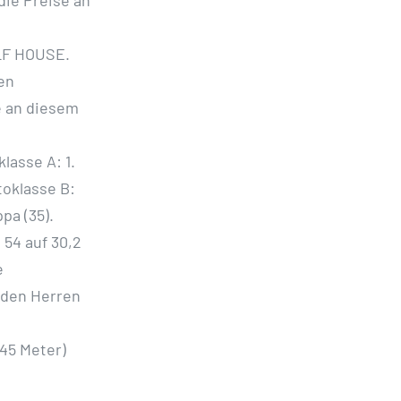
OLF HOUSE.
en
e an diesem
klasse A: 1.
ttoklasse B:
pa (35).
 54 auf 30,2
e
 den Herren
245 Meter)