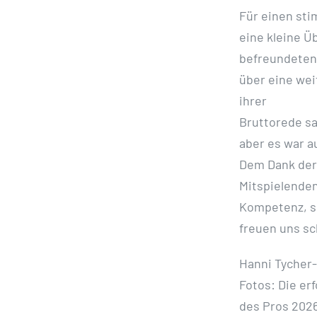
Für einen sti
eine kleine Ü
befreundeten 
über eine wei
ihrer
Bruttorede sa
aber es war a
Dem Dank der 
Mitspielenden
Kompetenz, se
freuen uns s
Hanni Tycher-
Fotos: Die er
des Pros 2026