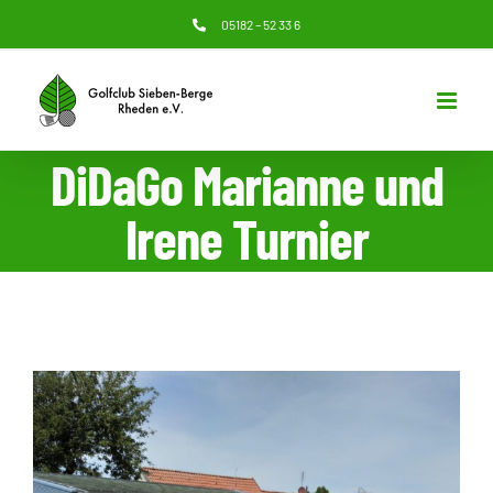
Zum
05182 – 52 33 6
Inhalt
springen
DiDaGo Marianne und
Irene Turnier
Zeige
grösseres
Bild