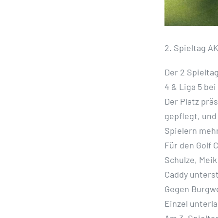
2. Spieltag A
Der 2 Spielta
4 & Liga 5 bei
Der Platz prä
gepflegt, und
Spielern mehr
Für den Golf 
Schulze, Meik
Caddy unterst
Gegen Burgwed
Einzel unterla
Am 3. Spielta