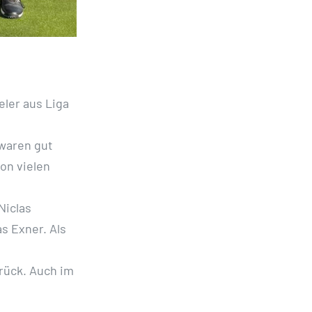
eler aus Liga
 waren gut
on vielen
Niclas
s Exner. Als
urück. Auch im