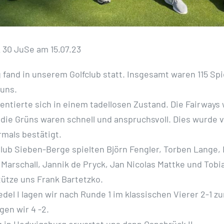
K 30 JuSe am 15.07.23
g fand in unserem Golfclub statt. Insgesamt waren 115 Spi
 uns.
sentierte sich in einem tadellosen Zustand. Die Fairways
 die Grüns waren schnell und anspruchsvoll. Dies wurde v
mals bestätigt.
Club Sieben-Berge spielten Björn Fengler, Torben Lange, 
 Marschall, Jannik de Pryck, Jan Nicolas Mattke und Tobia
ütze uns Frank Bartetzko.
el I lagen wir nach Runde 1 im klassischen Vierer 2-1 z
gen wir 4 -2.
g in Hedwigsburg erwartet uns dann Osnabrück II.