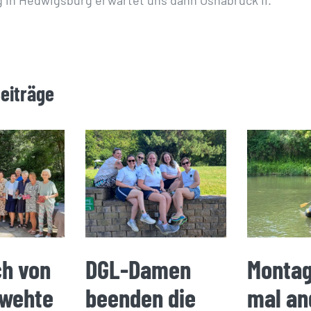
Beiträge
ch von
DGL-Damen
Montag
 wehte
beenden die
mal an